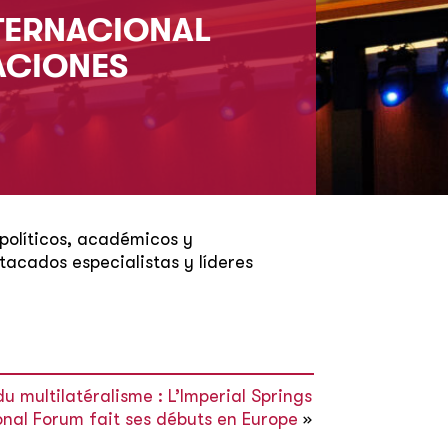
NTERNACIONAL
ACIONES
 políticos, académicos y
tacados especialistas y líderes
 multilatéralisme : L’Imperial Springs
onal Forum fait ses débuts en Europe
»