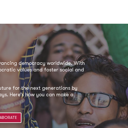
dvancing democracy worldwide. With
ratic values and foster social and
uture for the next generations by
 ways. Here’s how you can make a
ABORATE