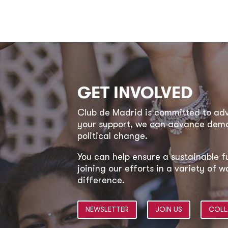
GET INVOLVED
Club de Madrid is committed to a
your support, we can advance democ
political change.
You can help ensure a sustainable f
joining our efforts in a variety of
difference.
NEWSLETTER
JOIN US
COLL