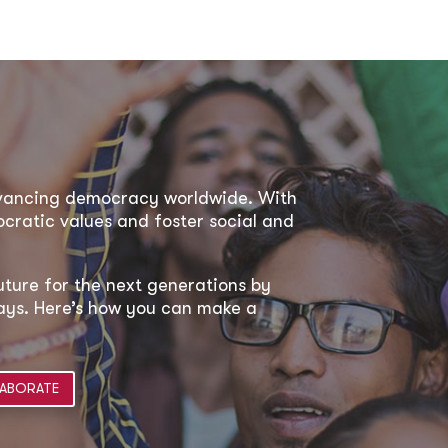
dvancing democracy worldwide. With
ratic values and foster social and
uture for the next generations by
 ways. Here’s how you can make a
ABORATE