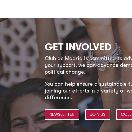
GET INVOLVED
Club de Madrid is committed to a
your support, we can advance democ
political change.
You can help ensure a sustainable f
joining our efforts in a variety of
difference.
NEWSLETTER
JOIN US
COLL