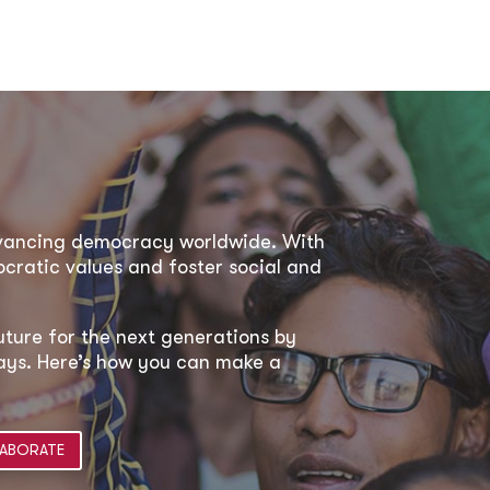
dvancing democracy worldwide. With
ratic values and foster social and
uture for the next generations by
 ways. Here’s how you can make a
ABORATE