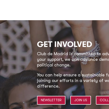
GET INVOLVED
Club de Madrid is committed to a
your support, we can advance democ
political change.
You can help ensure a sustainable f
joining our efforts in a variety of
difference.
NEWSLETTER
JOIN US
COLL