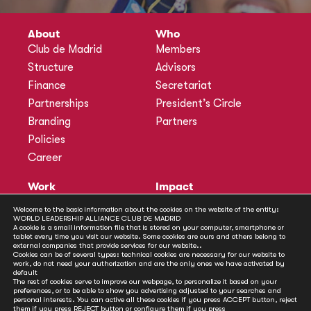
About
Who
Club de Madrid
Members
Structure
Advisors
Finance
Secretariat
Partnerships
President’s Circle
Branding
Partners
Policies
Career
Work
Impact
Programmes
Actions
Welcome to the basic information about the cookies on the website of the entity:
WORLD LEADERSHIP ALLIANCE CLUB DE MADRID
Methodology
Publications
A cookie is a small information file that is stored on your computer, smartphone or
tablet every time you visit our website. Some cookies are ours and others belong to
Annual Policy Dialogues
News
external companies that provide services for our website..
Cookies can be of several types: technical cookies are necessary for our website to
Policy Labs
work, do not need your authorization and are the only ones we have activated by
default
Activities
The rest of cookies serve to improve our webpage, to personalize it based on your
preferences, or to be able to show you advertising adjusted to your searches and
personal interests. You can active all these cookies if you press ACCEPT button, reject
Contact
them if you press REJECT button or configure them if you press